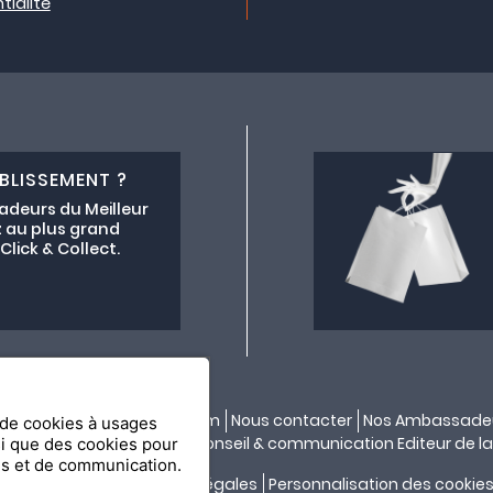
tialité
BLISSEMENT ?
adeurs du Meilleur
 au plus grand
lick & Collect.
ectif lemeilleurchezvous.com
Nous contacter
Nos Ambassade
n de cookies à usages
ité par
API & YOU
| Agence conseil & communication Editeur de la
si que des cookies pour
es et de communication.
Confidentialité
Mentions légales
Personnalisation des cookie