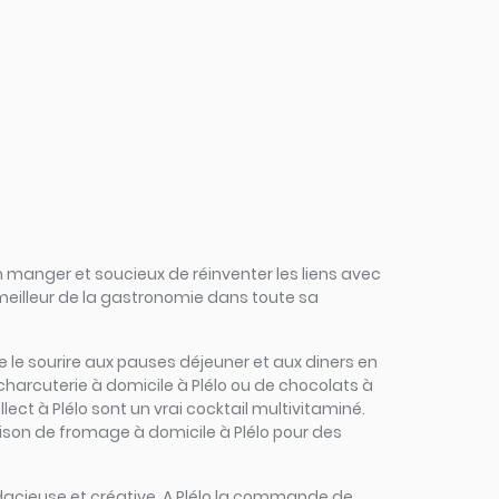
 manger et soucieux de réinventer les liens avec
 meilleur de la gastronomie dans toute sa
onne le sourire aux pauses déjeuner et aux diners en
charcuterie à domicile à Plélo ou de chocolats à
llect à Plélo sont un vrai cocktail multivitaminé.
raison de fromage à domicile à Plélo pour des
 audacieuse et créative. A Plélo la commande de