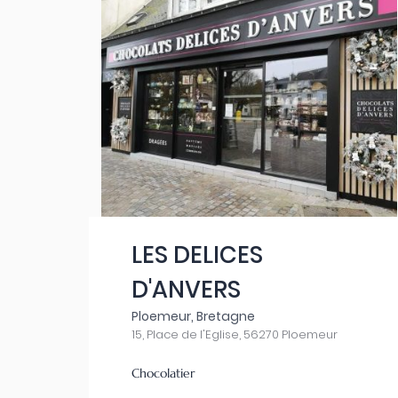
LES DELICES
D'ANVERS
Ploemeur, Bretagne
15, Place de l'Eglise, 56270 Ploemeur
Chocolatier