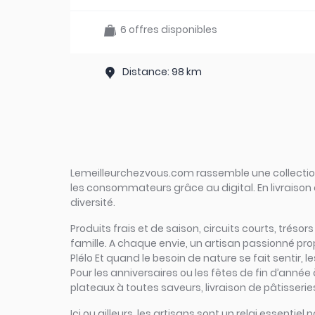
6 offres disponibles
Distance: 98 km
Lemeilleurchezvous.com rassemble une collection 
les consommateurs grâce au digital. En livraison 
diversité.
Produits frais et de saison, circuits courts, trésor
famille. A chaque envie, un artisan passionné pro
Plélo Et quand le besoin de nature se fait sentir, l
Pour les anniversaires ou les fêtes de fin d’année
plateaux à toutes saveurs, livraison de pâtisseries
Ici ou ailleurs, les artisans sont un relai essent