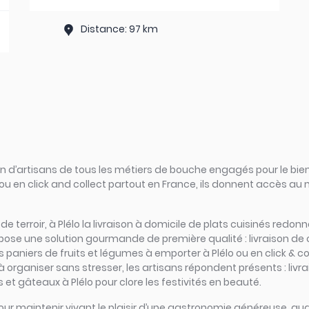
Distance: 97 km
d’artisans de tous les métiers de bouche engagés pour le bien
ou en click and collect partout en France, ils donnent accès au
s de terroir, à Plélo la livraison à domicile de plats cuisinés red
pose une solution gourmande de première qualité : livraison de 
es paniers de fruits et légumes à emporter à Plélo ou en click & co
 à organiser sans stresser, les artisans répondent présents : liv
 et gâteaux à Plélo pour clore les festivités en beauté.
iel pour maintenir vivant le plaisir d’une gastronomie généreuse,