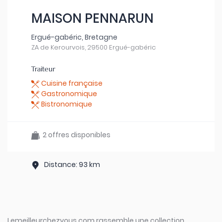
MAISON PENNARUN
Ergué-gabéric, Bretagne
ZA de Kerourvois, 29500 Ergué-gabéric
Traiteur
Cuisine française
Gastronomique
Bistronomique
2 offres disponibles
Distance: 93 km
Lemeilleurchezvous.com rassemble une collection