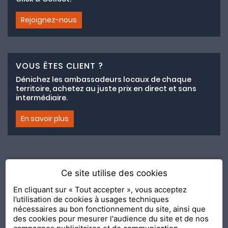
Rejoignez-nous
VOUS ÊTES CLIENT ?
Dénichez les ambassadeurs locaux de chaque
territoire, achetez au juste prix en direct et sans
intermédiaire.
En savoir plus
Ce site utilise des cookies
Adhésion au collectif lemeilleurchezvous.com
En cliquant sur « Tout accepter », vous acceptez
l’utilisation de cookies à usages techniques
Nous contacter
Nos Ambassadeurs
Présentation
nécessaires au bon fonctionnement du site, ainsi que
2020 Le Meilleur Chez Vous, édité par
API & YOU
| Agence
des cookies pour mesurer l'audience du site et de nos
conseil & communication Editeur de la solution
Console