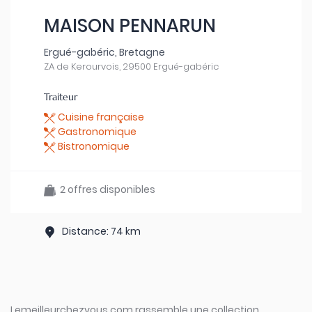
MAISON PENNARUN
Ergué-gabéric, Bretagne
ZA de Kerourvois, 29500 Ergué-gabéric
Traiteur
Cuisine française
Gastronomique
Bistronomique
2 offres disponibles
Distance: 74 km
Lemeilleurchezvous.com rassemble une collection