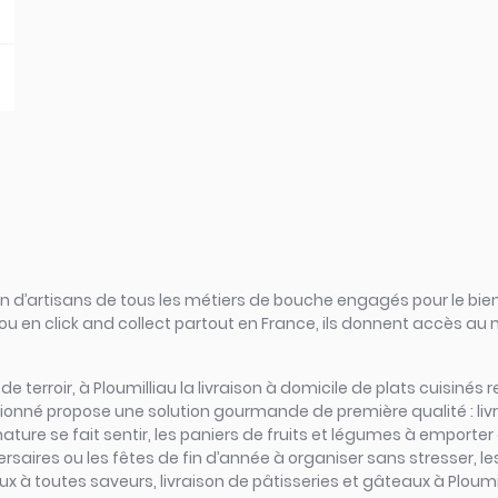
d’artisans de tous les métiers de bouche engagés pour le bien
ou en click and collect partout en France, ils donnent accès au
s de terroir, à Ploumilliau la livraison à domicile de plats cuisin
sionné propose une solution gourmande de première qualité : livr
ture se fait sentir, les paniers de fruits et légumes à emporter à
ersaires ou les fêtes de fin d’année à organiser sans stresser, le
 à toutes saveurs, livraison de pâtisseries et gâteaux à Ploumill