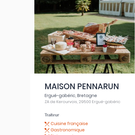
MAISON PENNARUN
Ergué-gabéric, Bretagne
ZA de Kerourvois, 29500 Ergué-gabéric
Traiteur
Cuisine française
Gastronomique