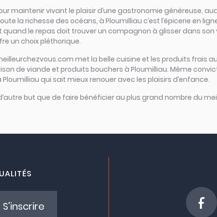
iel pour maintenir vivant le plaisir d’une gastronomie généreuse,
ute la richesse des océans, à Ploumilliau c’est l’épicerie en ligne 
Et quand le repas doit trouver un compagnon à glisser dans son ver
fre un choix pléthorique.
meilleurchezvous.com met la belle cuisine et les produits frais au
raison de viande et produits bouchers à Ploumilliau. Même convic
 à Ploumilliau qui sait mieux renouer avec les plaisirs d’enfance.
 d’autre but que de faire bénéficier au plus grand nombre du meil
UALITÉS
S'inscrire