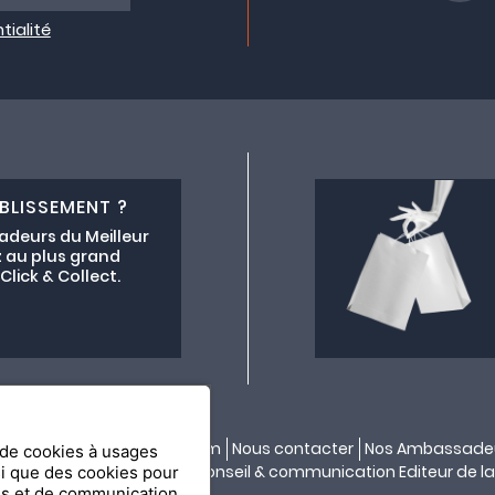
tialité
BLISSEMENT ?
adeurs du Meilleur
 au plus grand
lick & Collect.
ectif lemeilleurchezvous.com
Nous contacter
Nos Ambassade
n de cookies à usages
ité par
API & YOU
| Agence conseil & communication Editeur de la
si que des cookies pour
es et de communication.