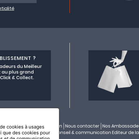
tialité
BLISSEMENT ?
adeurs du Meilleur
 au plus grand
lick & Collect.
ectif lemeilleurchezvous.com
Nous contacter
Nos Ambassade
n de cookies à usages
ité par
API & YOU
| Agence conseil & communication Editeur de la
si que des cookies pour
es et de communication.