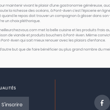
iel pour maintenir vivant le plaisir d’une gastronomie généreuse
oute la richesse des océans, à Pont-Aven c’est l’épicerie en ligne q
 Et quand le repas doit trouver un compagnon à glisser dans son ve
re un choix pléthorique.
meilleurchezvous.com met la belle cuisine et les produits frais au
raison de viande et produits bouchers à Pont-Aven. Même convict
 à Pont-Aven qui sait mieux renouer avec les plaisirs d’enfance.
 d’autre but que de faire bénéficier au plus grand nombre du meil
UALITÉS
S'inscrire