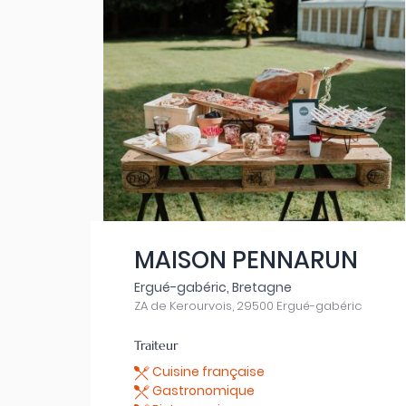
MAISON PENNARUN
Ergué-gabéric, Bretagne
ZA de Kerourvois, 29500 Ergué-gabéric
Traiteur
Cuisine française
Gastronomique