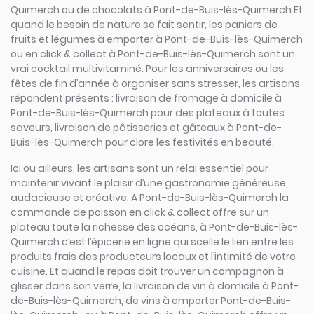
Quimerch ou de chocolats à Pont-de-Buis-lès-Quimerch Et
quand le besoin de nature se fait sentir, les paniers de
fruits et légumes à emporter à Pont-de-Buis-lès-Quimerch
ou en click & collect à Pont-de-Buis-lès-Quimerch sont un
vrai cocktail multivitaminé. Pour les anniversaires ou les
fêtes de fin d’année à organiser sans stresser, les artisans
répondent présents : livraison de fromage à domicile à
Pont-de-Buis-lès-Quimerch pour des plateaux à toutes
saveurs, livraison de pâtisseries et gâteaux à Pont-de-
Buis-lès-Quimerch pour clore les festivités en beauté.
Ici ou ailleurs, les artisans sont un relai essentiel pour
maintenir vivant le plaisir d’une gastronomie généreuse,
audacieuse et créative. A Pont-de-Buis-lès-Quimerch la
commande de poisson en click & collect offre sur un
plateau toute la richesse des océans, à Pont-de-Buis-lès-
Quimerch c’est l’épicerie en ligne qui scelle le lien entre les
produits frais des producteurs locaux et l’intimité de votre
cuisine. Et quand le repas doit trouver un compagnon à
glisser dans son verre, la livraison de vin à domicile à Pont-
de-Buis-lès-Quimerch, de vins à emporter Pont-de-Buis-