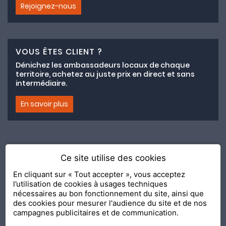
Rejoignez-nous
VOUS ÊTES CLIENT ?
Dénichez les ambassadeurs locaux de chaque
territoire, achetez au juste prix en direct et sans
intermédiaire.
En savoir plus
Ce site utilise des cookies
Adhésion au collectif lemeilleurchezvous.com
En cliquant sur « Tout accepter », vous acceptez
l’utilisation de cookies à usages techniques
Nous contacter
Nos Ambassadeurs
Présentation
nécessaires au bon fonctionnement du site, ainsi que
2020 Le Meilleur Chez Vous, édité par
API & YOU
| Agence
des cookies pour mesurer l'audience du site et de nos
conseil & communication Editeur de la solution
Console
campagnes publicitaires et de communication.
Shop and Go