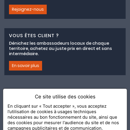
Rejoignez-nous
VOUS ÊTES CLIENT ?
Dénichez les ambassadeurs locaux de chaque
territoire, achetez au juste prix en direct et sans
intermédiaire.
En savoir plus
Ce site utilise des cookies
Adhésion au collectif lemeilleurchezvous.com
En cliquant sur « Tout accepter », vous acceptez
l’utilisation de cookies à usages techniques
Nous contacter
Nos Ambassadeurs
Présentation
nécessaires au bon fonctionnement du site, ainsi que
2020 Le Meilleur Chez Vous, édité par
API & YOU
| Agence
des cookies pour mesurer l'audience du site et de nos
conseil & communication Editeur de la solution
Console
campagnes publicitaires et de communication.