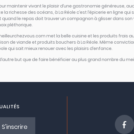
iel pour maintenir vivant le plaisir d’une gastronomie généreuse,
 la richesse des océans, à La Réole c’est l’épicerie en ligne qui sc
Et quand le repas doit trouver un compagnon à glisser dans son ve
hoix pléthorique.
meilleurchezvous.com met la belle cuisine et les produits frais au
raison de viande et produits bouchers à La Réole. Même convictio
Réole qui sait mieux renouer avec les plaisirs d’enfance.
 d’autre but que de faire bénéficier au plus grand nombre du meil
UALITÉS
S'inscrire