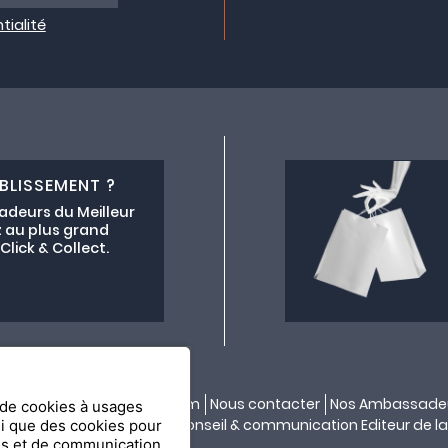
tialité
BLISSEMENT ?
adeurs du Meilleur
 au plus grand
lick & Collect.
ectif lemeilleurchezvous.com
Nous contacter
Nos Ambassade
n de cookies à usages
ité par
API & YOU
| Agence conseil & communication Editeur de la
si que des cookies pour
es et de communication.