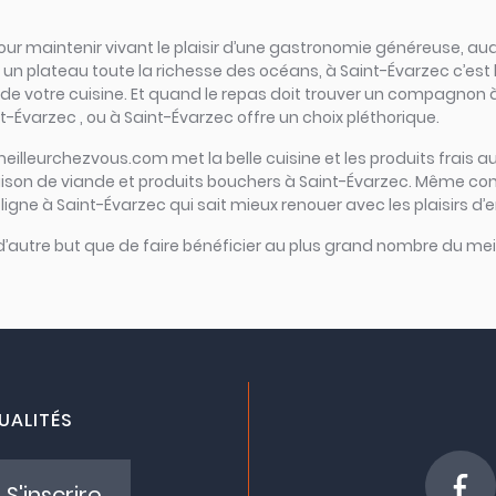
el pour maintenir vivant le plaisir d’une gastronomie généreuse, a
 plateau toute la richesse des océans, à Saint-Évarzec c’est l’épi
 de votre cuisine. Et quand le repas doit trouver un compagnon à g
t-Évarzec , ou à Saint-Évarzec offre un choix pléthorique.
meilleurchezvous.com met la belle cuisine et les produits frais au
raison de viande et produits bouchers à Saint-Évarzec. Même con
 ligne à Saint-Évarzec qui sait mieux renouer avec les plaisirs d’
 d’autre but que de faire bénéficier au plus grand nombre du meil
UALITÉS
S'inscrire