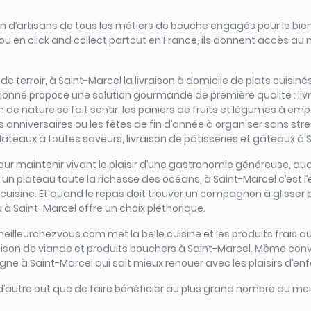
d’artisans de tous les métiers de bouche engagés pour le bien
ou en click and collect partout en France, ils donnent accès au
rs de terroir, à Saint-Marcel la livraison à domicile de plats cuis
sionné propose une solution gourmande de première qualité : liv
de nature se fait sentir, les paniers de fruits et légumes à empo
s anniversaires ou les fêtes de fin d’année à organiser sans stre
teaux à toutes saveurs, livraison de pâtisseries et gâteaux à Sa
el pour maintenir vivant le plaisir d’une gastronomie généreuse, a
 plateau toute la richesse des océans, à Saint-Marcel c’est l’épic
 cuisine. Et quand le repas doit trouver un compagnon à glisser d
 à Saint-Marcel offre un choix pléthorique.
meilleurchezvous.com met la belle cuisine et les produits frais au
raison de viande et produits bouchers à Saint-Marcel. Même conv
ligne à Saint-Marcel qui sait mieux renouer avec les plaisirs d’en
 d’autre but que de faire bénéficier au plus grand nombre du meil