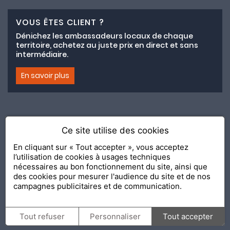
VOUS ÊTES CLIENT ?
Dénichez les ambassadeurs locaux de chaque
territoire, achetez au juste prix en direct et sans
intermédiaire.
En savoir plus
Ce site utilise des cookies
Adhésion au collectif lemeilleurchezvous.com
En cliquant sur « Tout accepter », vous acceptez
l’utilisation de cookies à usages techniques
Nous contacter
Nos Ambassadeurs
Présentation
nécessaires au bon fonctionnement du site, ainsi que
2020 Le Meilleur Chez Vous, édité par
API & YOU
| Agence
des cookies pour mesurer l'audience du site et de nos
conseil & communication Editeur de la solution
Console
campagnes publicitaires et de communication.
Shop and Go
Confidentialité
Mentions légales
Tout refuser
Personnaliser
Tout accepter
Personnalisation des cookies