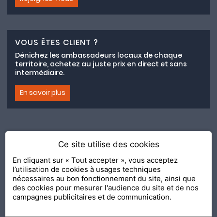
VOUS ÊTES CLIENT ?
Dénichez les ambassadeurs locaux de chaque
territoire, achetez au juste prix en direct et sans
intermédiaire.
En savoir plus
Ce site utilise des cookies
Adhésion au collectif lemeilleurchezvous.com
En cliquant sur « Tout accepter », vous acceptez
l’utilisation de cookies à usages techniques
Nous contacter
Nos Ambassadeurs
Présentation
nécessaires au bon fonctionnement du site, ainsi que
2020 Le Meilleur Chez Vous, édité par
API & YOU
| Agence
des cookies pour mesurer l'audience du site et de nos
conseil & communication Editeur de la solution
Console
campagnes publicitaires et de communication.
Shop and Go