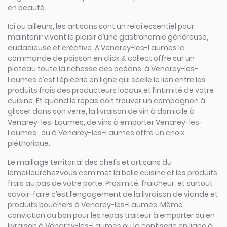
en beauté.
Ici ou ailleurs, les artisans sont un relai essentiel pour
maintenir vivant le plaisir d’une gastronomie généreuse,
audacieuse et créative. A Venarey-les-Laumes la
commande de poisson en click & collect offre sur un
plateau toute la richesse des océans, à Venarey-les-
Laumes c’est l’épicerie en ligne qui scelle le lien entre les
produits frais des producteurs locaux et l’intimité de votre
cuisine. Et quand le repas doit trouver un compagnon à
glisser dans son verre, la livraison de vin à domicile à
Venarey-les-Laumes, de vins à emporter Venarey-les-
Laumes , ou à Venarey-les-Laumes offre un choix
pléthorique.
Le maillage territorial des chefs et artisans du
lemeilleurchezvous.com met la belle cuisine et les produits
frais au pas de votre porte. Proximité, fraicheur, et surtout
savoir-faire c’est l’engagement de la livraison de viande et
produits bouchers à Venarey-les-Laumes. Même
conviction du bon pour les repas traiteur à emporter ou en
livraison à Venarey-les-Laumes ou la confiserie en ligne à