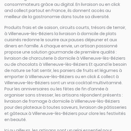
consommateurs grâce au digital. En livraison ou en click
and collect partout en France, ils donnent accès au
meilleur de la gastronomie dans toute sa diversité.
Produits frais et de saison, circuits courts, trésors de terroir,
à Villeneuve-lès-Béziers la livraison à domicile de plats
cuisinés redonne le sourire aux pauses déjeuner et aux
diners en famille. A chaque envie, un artisan passionné
propose une solution gourmande de première qualité :
livraison de charcuterie à domicile à Villeneuve-lès-Béziers
ou de chocolats à Villeneuve-lès-Béziers Et quand le besoin
de nature se fait sentir, les paniers de fruits et légumes à
emporter à Villeneuve-lès-Béziers ou en click & collect à
Villeneuve-lès-Béziers sont un vrai cocktail multivitaminé.
Pour les anniversaires ou les fêtes de fin d’année à
organiser sans stresser, les artisans répondent présents :
livraison de fromage à domicile à Villeneuve-lès-Béziers
pour des plateaux à toutes saveurs, livraison de pâtisseries
et gâteaux à Villeneuve-lès-Béziers pour clore les festivités
en beauté.
Ici ou ailleurs, les artisans sont un relai essentiel pour