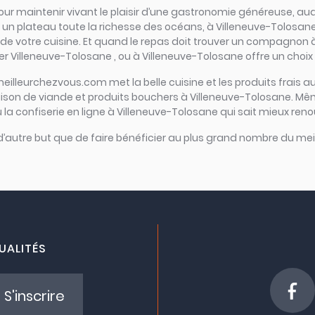
el pour maintenir vivant le plaisir d’une gastronomie généreuse, a
n plateau toute la richesse des océans, à Villeneuve-Tolosane c’es
 de votre cuisine. Et quand le repas doit trouver un compagnon à g
r Villeneuve-Tolosane , ou à Villeneuve-Tolosane offre un choix 
meilleurchezvous.com met la belle cuisine et les produits frais au
raison de viande et produits bouchers à Villeneuve-Tolosane. Mê
la confiserie en ligne à Villeneuve-Tolosane qui sait mieux renou
 d’autre but que de faire bénéficier au plus grand nombre du meil
UALITÉS
S'inscrire