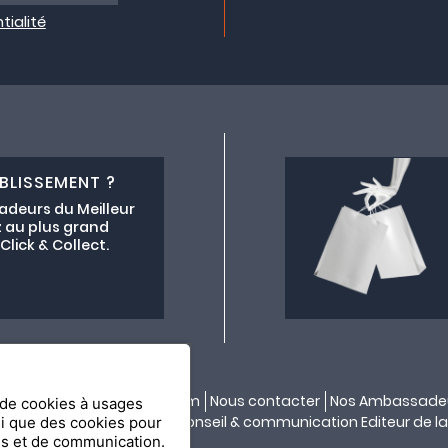
tialité
BLISSEMENT ?
adeurs du Meilleur
 au plus grand
lick & Collect.
ectif lemeilleurchezvous.com
Nous contacter
Nos Ambassade
n de cookies à usages
ité par
API & YOU
| Agence conseil & communication Editeur de la
si que des cookies pour
es et de communication.