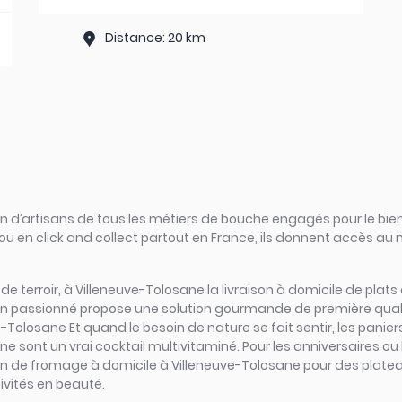
Distance: 20 km
d’artisans de tous les métiers de bouche engagés pour le bien
ou en click and collect partout en France, ils donnent accès au
rs de terroir, à Villeneuve-Tolosane la livraison à domicile de pla
san passionné propose une solution gourmande de première qualit
Tolosane Et quand le besoin de nature se fait sentir, les panier
ne sont un vrai cocktail multivitaminé. Pour les anniversaires ou
ison de fromage à domicile à Villeneuve-Tolosane pour des plateau
ivités en beauté.