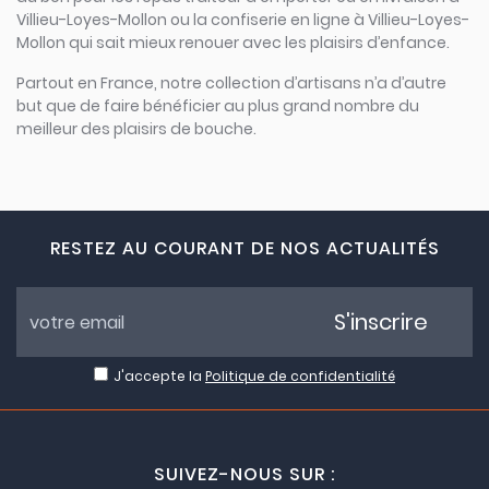
Villieu-Loyes-Mollon ou la confiserie en ligne à Villieu-Loyes-
Mollon qui sait mieux renouer avec les plaisirs d’enfance.
Partout en France, notre collection d’artisans n’a d’autre
but que de faire bénéficier au plus grand nombre du
meilleur des plaisirs de bouche.
RESTEZ AU COURANT DE NOS ACTUALITÉS
S'inscrire
J'accepte la
Politique de confidentialité
SUIVEZ-NOUS SUR :