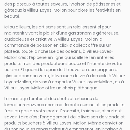
des plateaux à toutes saveurs, livraison de pâtisseries et
gâteaux à Villieu-Loyes-Mollon pour clore les festivités en
beauté.
Ici ou ailleurs, les artisans sont un relai essentiel pour
maintenir vivant le plaisir d’une gastronomie généreuse,
audacieuse et créative. A Villieu-Loyes-Mollon la
commande de poisson en click & collect offre sur un
plateau toute la richesse des océans, à Villieu-Loyes-
Mollon c’est l’épicerie en ligne qui scelle le lien entre les
produits frais des producteurs locaux et l’intimité de votre
cuisine. Et quand le repas doit trouver un compagnon à
glisser dans son verre, la livraison de vin à domicile à Villieu-
Loyes-Mollon, de vins à emporter Villieu-Loyes-Mollon , ou à
Villieu-Loyes-Mollon offre un choix pléthorique.
Le maillage territorial des chefs et artisans du
lemeilleurchezvous.com met la belle cuisine et les produits
frais au pas de votre porte. Proximité, fraicheur, et surtout
savoir-faire c’est l’engagement de la livraison de viande et
produits bouchers à Villieu-Loyes-Mollon. Même conviction
du bon pour les repas traiteur à emporter ou en livraison à