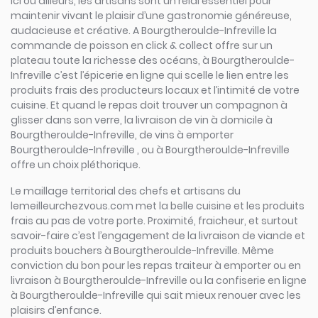
Ici ou ailleurs, les artisans sont un relai essentiel pour
maintenir vivant le plaisir d’une gastronomie généreuse,
audacieuse et créative. A Bourgtheroulde-Infreville la
commande de poisson en click & collect offre sur un
plateau toute la richesse des océans, à Bourgtheroulde-
Infreville c’est l’épicerie en ligne qui scelle le lien entre les
produits frais des producteurs locaux et l’intimité de votre
cuisine. Et quand le repas doit trouver un compagnon à
glisser dans son verre, la livraison de vin à domicile à
Bourgtheroulde-Infreville, de vins à emporter
Bourgtheroulde-Infreville , ou à Bourgtheroulde-Infreville
offre un choix pléthorique.
Le maillage territorial des chefs et artisans du
lemeilleurchezvous.com met la belle cuisine et les produits
frais au pas de votre porte. Proximité, fraicheur, et surtout
savoir-faire c’est l’engagement de la livraison de viande et
produits bouchers à Bourgtheroulde-Infreville. Même
conviction du bon pour les repas traiteur à emporter ou en
livraison à Bourgtheroulde-Infreville ou la confiserie en ligne
à Bourgtheroulde-Infreville qui sait mieux renouer avec les
plaisirs d’enfance.