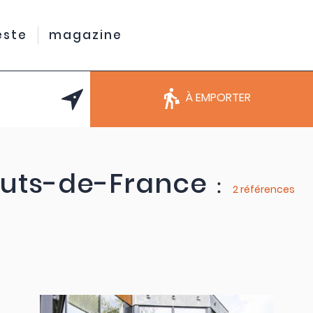
este
magazine
À EMPORTER
uts-de-France
:
2 références