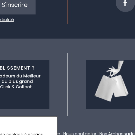
S'inscrire
tialité
BLISSEMENT ?
adeurs du Meilleur
 au plus grand
lick & Collect.
ectif lemeilleurchezvous.com
Nous contacter
Nos Ambassade
n de cookies à usages