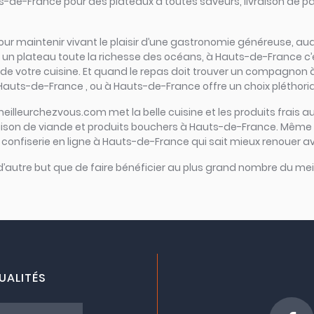
ts-de-France pour des plateaux à toutes saveurs, livraison de 
iel pour maintenir vivant le plaisir d’une gastronomie généreuse, 
n plateau toute la richesse des océans, à Hauts-de-France c’est l
 de votre cuisine. Et quand le repas doit trouver un compagnon à g
Hauts-de-France , ou à Hauts-de-France offre un choix pléthori
meilleurchezvous.com met la belle cuisine et les produits frais au
raison de viande et produits bouchers à Hauts-de-France. Même c
confiserie en ligne à Hauts-de-France qui sait mieux renouer ave
 d’autre but que de faire bénéficier au plus grand nombre du meil
UALITÉS