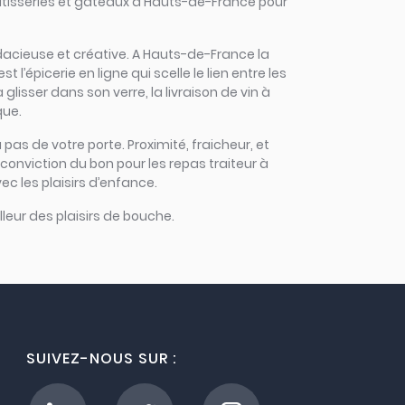
pâtisseries et gâteaux à Hauts-de-France pour
audacieuse et créative. A Hauts-de-France la
’épicerie en ligne qui scelle le lien entre les
lisser dans son verre, la livraison de vin à
que.
 pas de votre porte. Proximité, fraicheur, et
onviction du bon pour les repas traiteur à
c les plaisirs d’enfance.
leur des plaisirs de bouche.
SUIVEZ-NOUS SUR :